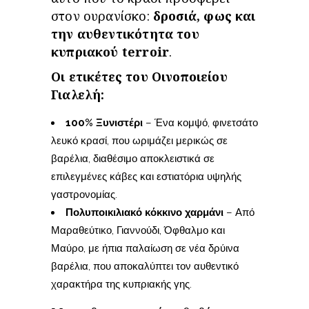
στον ουρανίσκο:
δροσιά, φως και
την αυθεντικότητα του
κυπριακού
terroir
.
Οι ετικέτες του Οινοποιείου
Γιαλελή:
100% Ξυνιστέρι
– Ένα κομψό, φινετσάτο
λευκό κρασί, που ωριμάζει μερικώς σε
βαρέλια, διαθέσιμο αποκλειστικά σε
επιλεγμένες κάβες και εστιατόρια υψηλής
γαστρονομίας.
Πολυποικιλιακό κόκκινο χαρμάνι
– Από
Μαραθεύτικο, Γιαννούδι, Όφθαλμο και
Μαύρο, με ήπια παλαίωση σε νέα δρύινα
βαρέλια, που αποκαλύπτει τον αυθεντικό
χαρακτήρα της κυπριακής γης.