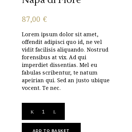
87,00
€
Lorem ipsum dolor sit amet,
offendit adipisci quo id, ne vel
vidit facilisis aliquando. Nostrud
forensibus at vix. Ad qui
imperdiet dissentias. Mel eu
fabulas scribentur, te natum
apeirian qui. Sed an justo ubique
vocent. Te nec.
Napa
di
Fiore
quantity
ADD TO BASKET